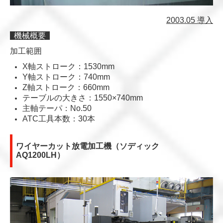
2003.05 導入
機械概要
加工範囲
X軸ストローク：
1530mm
Y軸ストローク：
740mm
Z軸ストローク：
660mm
テーブルの大きさ：
1550×740mm
主軸テーパ：No.50
ATC工具本数：
30本
ワイヤーカット放電加工機（ソディック
AQ1200LH）