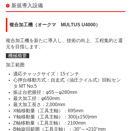
新規導入設備
複合加工機（オークマ MULTUS U4000）
複合加工機を新たに導入し、技術の向上、工程集約と還
元を目指します。
機械概要
加工範囲
適応チャックサイズ：15インチ
心押台移動方式：自走式（油圧クイル式）回転セン
タ MT No.5
振止台把握径：φ55～φ280mm
最大加工径：φ650mm
最大加工長さ：2,000mm
X軸移動量（工具主軸）：695mm
Y軸移動量（工具主軸）：300(±150)mm
Z軸移動量（工具主軸）：2100mm
B軸旋回範囲（工具主軸）：-30°～+210°mm