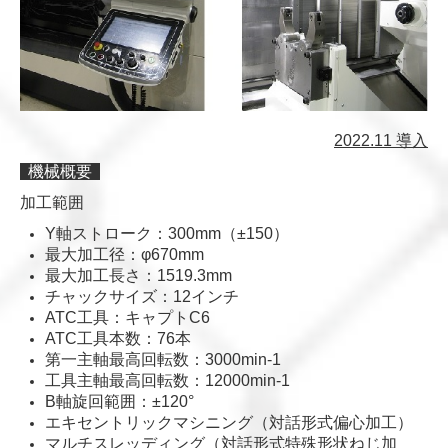
2022.11 導入
機械概要
加工範囲
Y軸ストローク：300mm（±150）
最大加工径：φ670mm
最大加工長さ：1519.3mm
チャックサイズ：12インチ
ATC工具：キャプトC6
ATC工具本数：76本
第一主軸最高回転数：3000min-1
工具主軸最高回転数：12000min-1
B軸旋回範囲：±120°
エキセントリックマシニング（対話形式偏心加工）
マルチスレッディング（対話形式特殊形状ねじ加