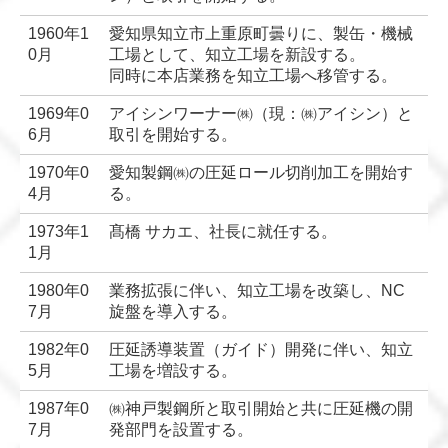
1960年1
愛知県知立市上重原町曇りに、製缶・機械
0月
工場として、知立工場を新設する。
同時に本店業務を知立工場へ移管する。
1969年0
アイシンワーナー㈱（現：㈱アイシン）と
6月
取引を開始する。
1970年0
愛知製鋼㈱の圧延ロール切削加工を開始す
4月
る。
1973年1
髙橋 サカエ、社長に就任する。
1月
1980年0
業務拡張に伴い、知立工場を改築し、NC
7月
旋盤を導入する。
1982年0
圧延誘導装置（ガイド）開発に伴い、知立
5月
工場を増設する。
1987年0
㈱神戸製鋼所と取引開始と共に圧延機の開
7月
発部門を設置する。