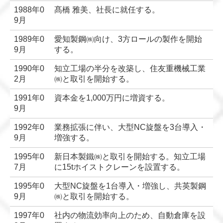
1988年0
髙橋 雅美、社長に就任する。
9月
1989年0
愛知製鋼㈱向け、3方ロールの製作を開始
9月
する。
1990年0
知立工場の半分を改築し、住友重機械工業
2月
㈱と取引を開始する。
1991年0
資本金を1,000万円に増資する。
9月
1992年0
業務拡張に伴い、大型NC旋盤を3台導入・
9月
増強する。
1995年0
新日本製鐵㈱と取引を開始する。知立工場
7月
に15tホイストクレーンを設置する。
1995年0
大型NC旋盤を1台導入・増強し、共英製鋼
9月
㈱と取引を開始する。
1997年0
社内の物流効率向上のため、自動倉庫を設