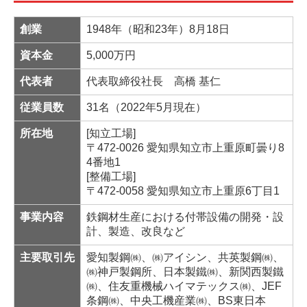
創業
1948年（昭和23年）8月18日
資本金
5,000万円
代表者
代表取締役社長 高橋 基仁
従業員数
31名（
2022年5月現在
）
所在地
[知立工場]
〒472-0026 愛知県知立市上重原町曇り8
4番地1
[整備工場]
〒472-0058 愛知県知立市上重原6丁目1
事業内容
鉄鋼材生産における付帯設備の開発・設
計、製造、改良など
主要取引先
愛知製鋼㈱、
㈱アイシン
、共英製鋼㈱、
㈱神戸製鋼所、
日本製鐵㈱
、新関西製鐵
㈱、住友重機械ハイマテックス㈱、JEF
条鋼㈱、中央工機産業㈱、BS東日本