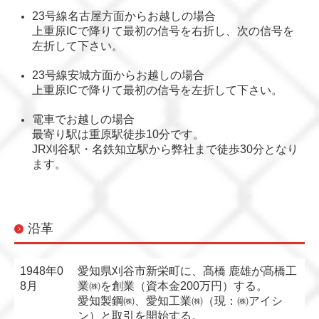
23号線名古屋方面からお越しの場合
上
重原
ICで降りて最初の信号を右折し、次の信号を
左折して下さい。
23号線安城方面からお越しの場合
上
重原
ICで降りて最初の信号を左折して下さい。
電車でお越しの場合
最寄り駅は重原駅徒歩10分です。
JR刈谷駅・名鉄知立駅から弊社まで徒歩30分となり
ます。
沿革
1948年0
愛知県刈谷市新栄町に、髙橋 鹿雄が髙橋工
8月
業㈱を創業（資本金200万円）する。
愛知製鋼㈱、愛知工業㈱（現：㈱アイシ
ン）と取引を開始する。