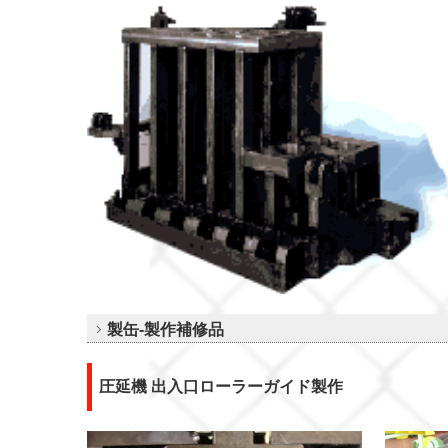
製缶-製作補修品
圧延機 出入口ローラーガイド製作