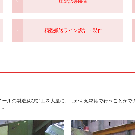
圧延誘導装
置
＞
精整搬送ライン設計・製
作
＞
ロールの製造及び加工を大量に、しかも短納期で行うことがで
す。