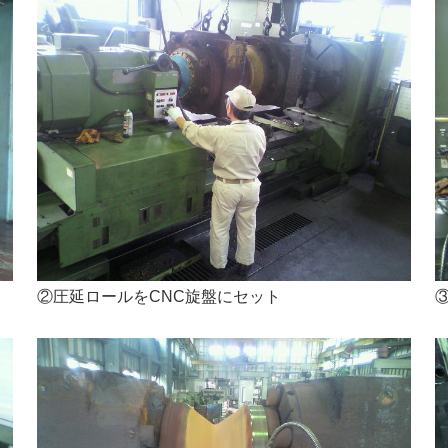
②圧延ロールをCNC旋盤にセット