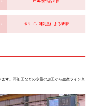
圧延機部品関
係
＞
ポリゴン研削盤による研
磨
＞
きます。再加工などの少量の加工から生産ライン単