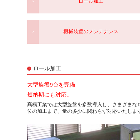
ロール加
工
＞
機械装置のメンテナン
ス
＞
ロール加工
大型旋盤9台を完備。
短納期にも対応。
髙橋工業では大型旋盤を多数導入し、さまざまな
位の加工まで、量の多少に関わらず対応いたしま